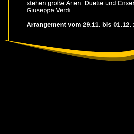
stehen große Arien, Duette und Ens
Giuseppe Verdi.
Arrangement vom 29.11. bis 01.12.
Verdi – Gala
Anna Netrebko, Dolora Zajick, Yusif 
Auf dem Programm stehen große Ari
aus Opern von Guiseppe Verdi
Konzert
Sir András Schiff & Budapest Festiva
Ivan Fischer – Dirigent
Antonín Dvorák: Legende op. 59/6, Sl
Opuštěny „Der verlassene Liebhaber“ 
Sinfonie Nr. 6 D-Dur op. 60
Ludwig van Beethoven: Klavierkonzert